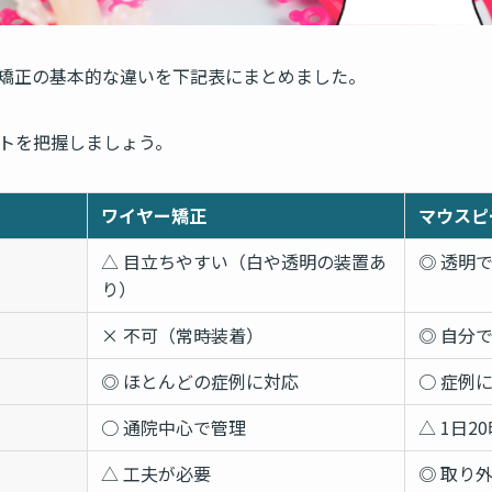
矯正の基本的な違いを下記表にまとめました。
トを把握しましょう。
ワイヤー矯正
マウスピ
△ 目立ちやすい（白や透明の装置あ
◎ 透明
り）
× 不可（常時装着）
◎ 自分
◎ ほとんどの症例に対応
○ 症例
○ 通院中心で管理
△ 1日
△ 工夫が必要
◎ 取り