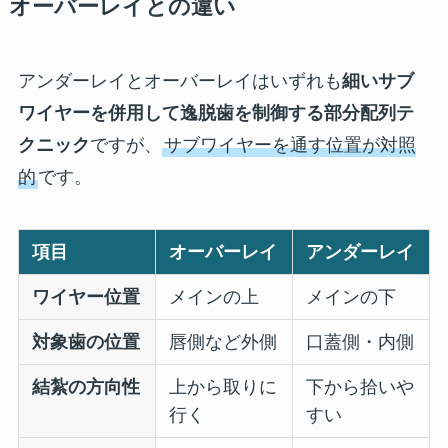
オーバーレイとの違い
アンダーレイとオーバーレイはいずれも
細いサブ
ワイヤーを併用して逸脱歯を制御する部分配列テ
クニック
ですが、
サブワイヤーを通す位置が対照
的
です。
項目
オーバーレイ
アンダーレイ
ワイヤー位置
メインの上
メインの下
対象歯の位置
唇側など外側
口蓋側・内側
結紮の方向性
上から取りに
下から拾いや
行く
すい