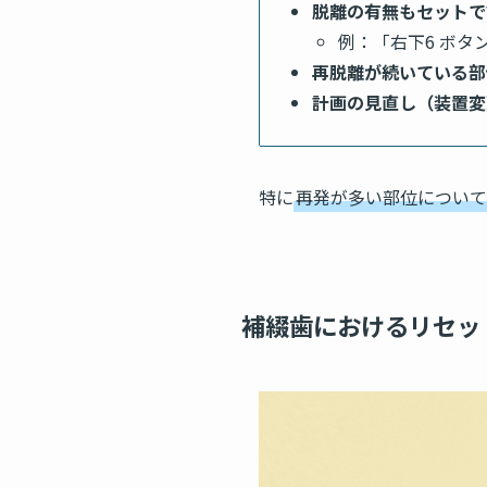
脱離の有無もセットで
例：「右下6 ボタ
再脱離が続いている部
計画の見直し（装置変
特に
再発が多い部位について
補綴歯におけるリセッ