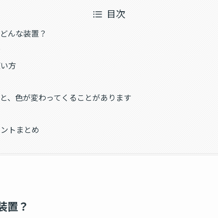
目次
てどんな装置？
安
使い方
法
と、色が変わってくることがあります
い
イントまとめ
装置？