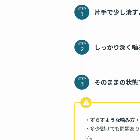
STEP
片手で少し潰す
STEP
しっかり深く噛
STEP
そのままの状態
・
ずらすような噛み方・
・多少裂けても問題あり
い。