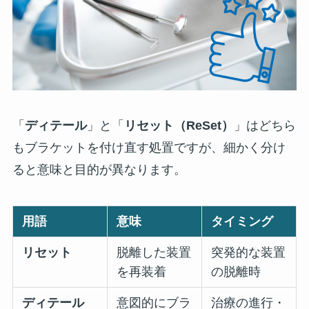
「
ディテール
」と「
リセット（ReSet）
」はどちら
もブラケットを付け直す処置ですが、細かく分け
ると意味と目的が異なります。
用語
意味
タイミング
リセット
脱離した装置
突発的な装置
を再装着
の脱離時
ディテール
意図的にブラ
治療の進行・