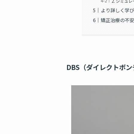
2. シミュ
より詳しく学
矯正治療の不
DBS（ダイレクトボ